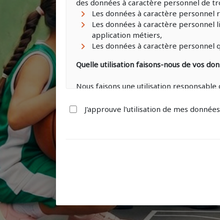
des données à caractère personnel de tro
Les données à caractère personnel r
Les données à caractère personnel li
application métiers,
Les données à caractère personnel q
Quelle utilisation faisons-nous de vos do
Nous faisons une utilisation responsab
pour :
La constitution de votre dossier d’in
J'approuve l'utilisation de mes donnée
Votre suivi durant toute cette derniè
Les demandes de financement liés et
L’accès à votre espace en ligne sur 
Toutes les démarches administratives
Le personnel de STADE FORMATION, est s
Une charte d’utilisation du système d’in
personnel, la protection des données à c
Combien de temps conservons-nous vos 