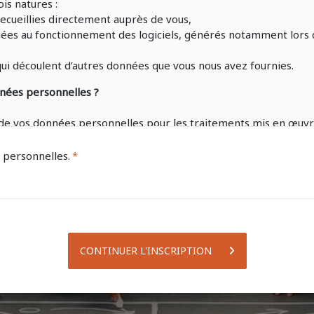
is natures :
ecueillies directement auprès de vous,
ées au fonctionnement des logiciels, générés notamment lors de 
ui découlent d’autres données que vous nous avez fournies.
nnées personnelles ?
le de vos données personnelles pour les traitements mis en 
scription en formation,
s personnelles.
re,
 les dossiers de demandes d’aides diverses dont vous pourriez 
notre site internet ou à votre compte EDUSIGN,
 et financières liées à votre formation.
oumis à un devoir de réserve.
CONTINUER L'INSCRIPTION
formation et de communication encadre l’utilisation des outils 
aractère personnel.
données personnelles ?