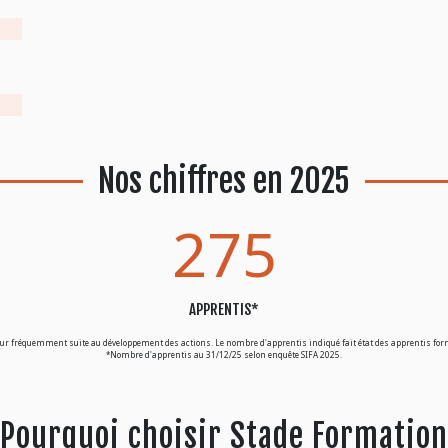
Nos chiffres en 2025
275
APPRENTIS*
 jour fréquemment suite au développement des actions. Le nombre d'apprentis indiqué fait état des apprentis fo
*Nombre d'apprentis au 31/12/25 selon enquête SIFA 2025.
Pourquoi choisir Stade Formation