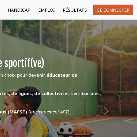
HANDICAP
EMPLOI
RÉSULTATS
SE CONNECTER
 sportif(ve)
on choix pour devenir
éducateur ou
.
tés, de ligues, de collectivités territoriales,
Tous (MAPST)
(
anciennement APT
)
Next