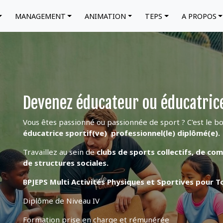
MANAGEMENT
ANIMATION
TEPS
A PROPOS
Devenez éducateur ou éducatrice
Vous êtes passionné ou passionnée de sport ? C'est le b
éducatrice sportif(ve) professionnel(le) diplômé(e)
Travaillez au sein de
clubs de sports collectifs, de comi
de structures sociales.
BPJEPS Multi Activités Physiques et Sportives pour 
Diplôme de Niveau IV
Formation prise en charge et rémunérée