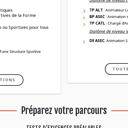
Diplôme de niveau I
utiques
TP ALT
: Animateur L
rtives de la Forme
BP ASEC
: Animation s
l
TP CATL
: Chargé d’Ac
es ou Sportives pour tous
Diplôme de niveau 
DE ASEC
: Animation S
une Structure Sportive
TOUT
TIONS
Préparez votre parcours